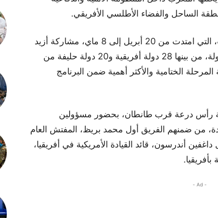
نطقة الساحل والفضاء الأطلسي الأفريقي.
وشهدت النسخة الجديدة من هذه المناورات، التي امتدت من 20 أبريل إلى 8 ماي، مشاركة أزيد
من 5600 عسكري يمثلون حوالي أربعين دولة، من بينها 28 دولة أفريقية و20 دولة حليفة من
المرحلة الختامية والأكثر أهمية ضمن البرنامج
قة رأس درعة قرب طانطان، بحضور مسؤولين
دة، من ضمنهم الفريق أول محمد بريظ، المفتش العام
داغفين أندرسون، قائد القيادة الأمريكية في أفريقيا،
 بأفريقيا.
- Ad -