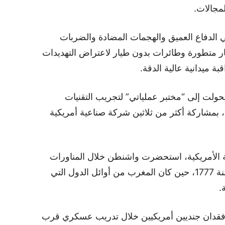
مجالات.
 الدفاع العميق والهجمات المضادة والضربات
ر متطورة وطائرات بدون طيار لاعتراض التهديدات
ة ميدانية عالية الدقة.
تحولت إلى “مختبر عملياتي” لتجريب التقنيات
بمشاركة أكثر من ثلاثين شركة صناعية أمريكية
 الأمريكية، استحضرت واشنطن خلال المناورات
الروابط التاريخية بين البلدين الممتدة منذ سنة 1777، حين كان المغرب من أوائل الدول التي
.
د فقدان جنديين أمريكيين خلال تدريب عسكري قرب