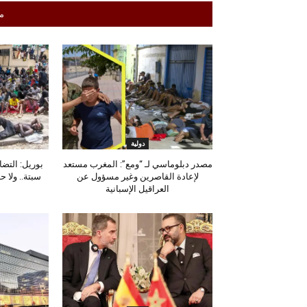
م
دولية
مصدر دبلوماسي لـ “ومع”: المغرب مستعد
بوريل: التض
لإعادة القاصرين وغير مسؤول عن
سبتة.. ولا 
العراقيل الإسبانية