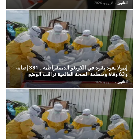
آنفانيوز
-
8 يونيو، 2026
إيبولا يعود بقوة في الكونغو الديمقراطية.. 381 إصابة
و63 وفاة ومنظمة الصحة العالمية تراقب الوضع
آنفانيوز
-
5 يونيو، 2026