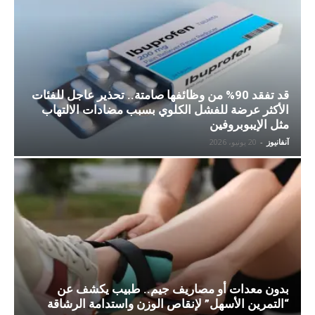
قد تفقد 90% من وظائفها صامتة.. تحذير عاجل للفئات
الأكثر عرضة للفشل الكلوي بسبب مضادات الالتهاب
مثل الإيبوبروفين
آنفانيوز
-
20 يونيو، 2026
بدون معدات أو مصاريف جيم.. طبيب يكشف عن
“التمرين الأسهل” لإنقاص الوزن واستدامة الرشاقة