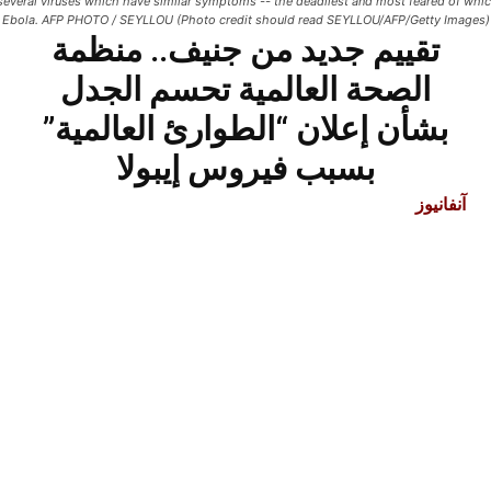
several viruses which have similar symptoms -- the deadliest and most feared of whic
Ebola. AFP PHOTO / SEYLLOU (Photo credit should read SEYLLOU/AFP/Getty Images)
تقييم جديد من جنيف.. منظمة
الصحة العالمية تحسم الجدل
بشأن إعلان “الطوارئ العالمية”
بسبب فيروس إيبولا
آنفانيوز