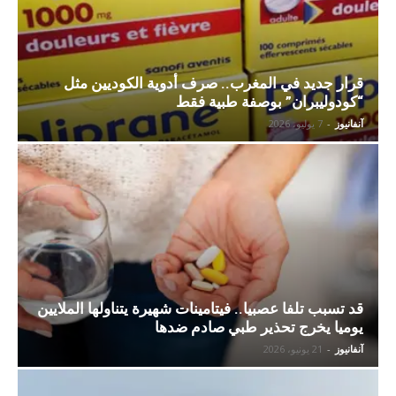
قرار جديد في المغرب.. صرف أدوية الكوديين مثل
“كودوليبران” بوصفة طبية فقط
آنفانيوز
-
7 يوليو، 2026
قد تسبب تلفا عصبيا.. فيتامينات شهيرة يتناولها الملايين
يوميا يخرج تحذير طبي صادم ضدها
آنفانيوز
-
21 يونيو، 2026