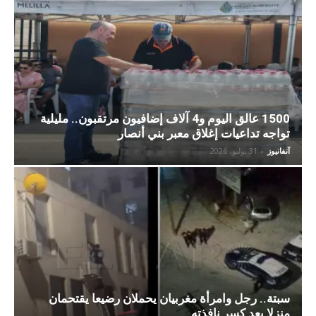
1500 عالق اليوم و4 آلاف إضافيون مرتقبون.. مليلية
تواجه تداعيات إغلاق معبر بني أنصار
آنفانيوز
-
31 يوليو، 2026
سبتة.. رجل وامرأة مغربيان يحملان رضيعا يقتحمان
منزلا بعد كسر نافذته