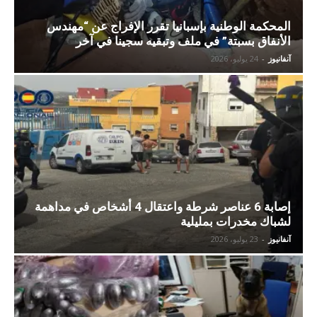
المحكمة الوطنية بإسبانيا تقرر الإفراج عن “مهندس
الأنفاق بسبتة” في ملف وتبقيه سجينا في آخر
آنفانيوز
-
24 يوليو، 2026
إصابة 6 عناصر شرطة واعتقال 4 أشخاص في مداهمة
لشباك مخدرات بمليلية
آنفانيوز
-
23 يوليو، 2026