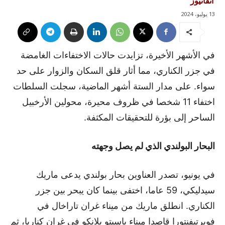
آنفانيوز
13 يوليو، 2024
في الأشهر الأخيرة، تزايدت حالات الاختفاءات الغامضة
في جزر الكناري، مما أثار قلق السكان والزوار على حد
سواء. على مدار الستة أشهر الماضية، سجلت السلطات
اختفاء 11 شخصا في ظروف محيرة، محولين الأرخبيل
الساحر إلى بؤرة للتحقيقات المكثفة.
البحار البولندي الذي لم يصل وجهته
في يونيو، تصدر العناوين بحار بولندي يدعى ماريك
سيدليكي، 59 عاما، اختفى بينما كان يبحر بين جزر
الكناري. انطلق ماريك من ميناء غران تاراخال في
فويرتيفنتورا قاصدا ميناء باسيتو بلانكو في غران كناريا، ثم