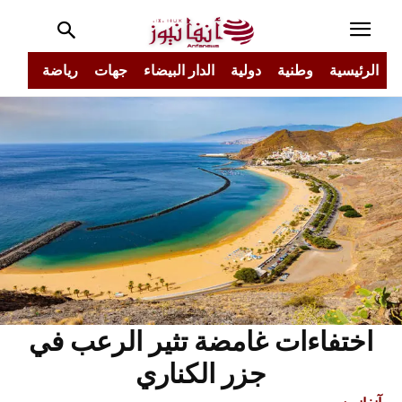
الرئيسية
وطنية
دولية
الدار البيضاء
جهات
رياضة
مجتم
اختفاءات غامضة تثير الرعب في
جزر الكناري