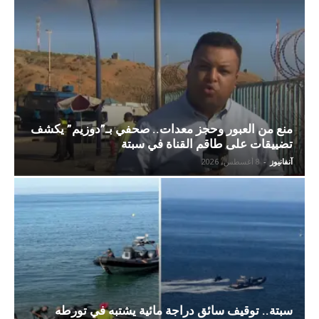
منع من العبور وحجز معدات.. صحفي بـ”دوزيم” يكشف
تضييقات على طاقم القناة في سبتة
آنفانيوز
-
8 أغسطس، 2026
سبتة.. توقيف سائق دراجة مائية يشتبه في تورطه