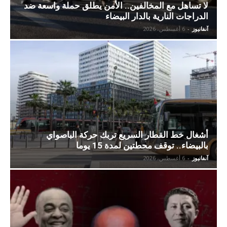
لا تساهل مع المخالفين.. الأمن يطلق حملة واسعة ضد
الدراجات النارية بالدار البيضاء
آنفانيوز
-
6 أغسطس، 2026
أشغال خط القطار السريع تربك حركة الباصواي
بالبيضاء.. توقف محطتين لمدة 15 يوما
آنفانيوز
-
6 أغسطس، 2026