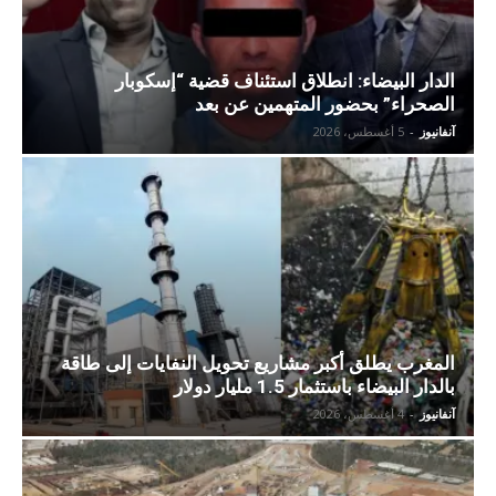
الدار البيضاء: انطلاق استئناف قضية “إسكوبار
الصحراء” بحضور المتهمين عن بعد
آنفانيوز
-
5 أغسطس، 2026
المغرب يطلق أكبر مشاريع تحويل النفايات إلى طاقة
بالدار البيضاء باستثمار 1.5 مليار دولار
آنفانيوز
-
4 أغسطس، 2026