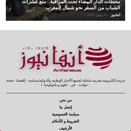
محطات الدار البيضاء تحت المراقبة.. منع عشرات
الشباب من السفر نحو شمال المغرب
آنفانيوز
-
31 يوليو، 2026
جريدة إلكترونية مغربية شاملة لجميع الأخبار الوطنية والدولية(سياسة - إقتصاد -صحة
- حوادث - فن - علوم و تكنولوجيا .)
من نحن
إتصل بنا
سياسة الخصوصية
الشروط و الأحكام
الأرشيف