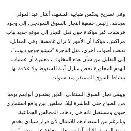
وفي تصريح يعكس ضبابية المشهد، أشار عبد المولى
مجاهد، رئيس جمعية التجار بالسوق النموذجي، إلى وجود
فرضيات غير مؤكدة حول نقل التجار إلى موقع جديد بباب
مراكش، مؤكدا أن الأمور لا تزال غامضة. وفي المقابل،
تذهب أصوات أخرى، مثل التاجرة “سينبو جوجو ديوب”،
إلى التقليل من شأن هذه المخاوف، معتبرة أن عمليات
الهدم المجاورة تخص منازل آيلة للسقوط ولا علاقة لها
بنشاط السوق المستقر منذ سنوات.
ويبقى تجار السوق السنغالي، الذين يفتحون أبوابهم يوميا
من الصباح حتى العاشرة ليلا، معلقين بين واقع استثماري
حيوي ومستقبل تائه في ردهات المجالس الجماعية.
وبالرغم من استعدادهم للامتثال لأي قرار سيادي يخدم
تنمية المدينة، إلا أن آمالهم تظل معلقة على توفير “بديل