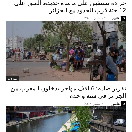
جرادة تستفيق على مأساة جديدة: العثور على
12 جثة قرب الحدود مع الجزائر
آنفانيوز
-
13 ديسمبر، 2025
0
منوعات
تقرير صادم: 6 آلاف مهاجر يدخلون المغرب من
الجزائر في سنة واحدة
آنفانيوز
-
11 ديسمبر، 2025
0