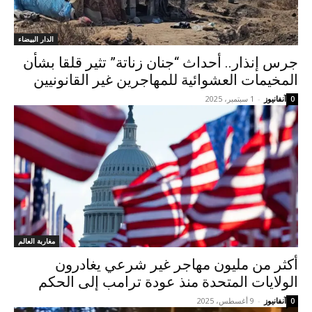
الدار البيضاء
جرس إنذار.. أحداث “جنان زناتة” تثير قلقا بشأن
المخيمات العشوائية للمهاجرين غير القانونيين
آنفانيوز
-
1 سبتمبر، 2025
0
مغاربة العالم
أكثر من مليون مهاجر غير شرعي يغادرون
الولايات المتحدة منذ عودة ترامب إلى الحكم
آنفانيوز
-
9 أغسطس، 2025
0