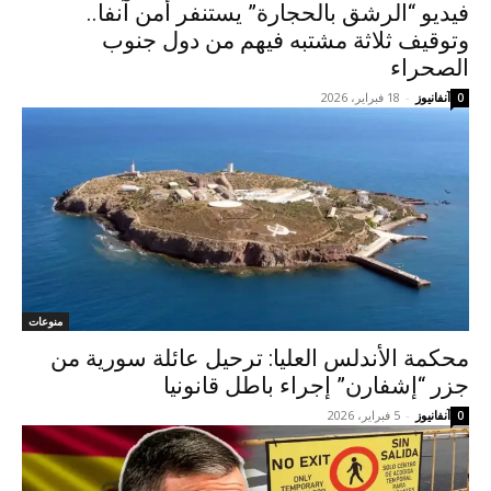
فيديو “الرشق بالحجارة” يستنفر أمن آنفا..
وتوقيف ثلاثة مشتبه فيهم من دول جنوب
الصحراء
آنفانيوز
-
18 فبراير، 2026
0
منوعات
محكمة الأندلس العليا: ترحيل عائلة سورية من
جزر “إشفارن” إجراء باطل قانونيا
آنفانيوز
-
5 فبراير، 2026
0