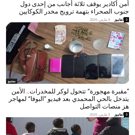
أمن أكادير يوقف ثلاثة أجانب من إحدى دول
جنوب الصحراء بتهمة ترويج مخدر الكوكايين
آنفانيوز
-
6 مارس، 2026
0
مجتمع
“مقبرة مهجورة” تتحول لوكر للمخدرات.. الأمن
يتدخل بالحي المحمدي بعد فيديو “البوفا” لمهاجر
هز منصات التواصل
آنفانيوز
-
3 مارس، 2026
0