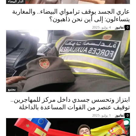
الدار البيضاء
عاري الجسد يوقف ترامواي البيضاء.. والمغاربة
يتساءلون: إلى أين نحن ذاهبون؟
آنفانيوز
-
4 يوليو، 2025
0
مجتمع
ابتزاز وتحسس جسدي داخل مركز للمهاجرين..
توقيف عنصر من القوات المساعدة بالداخلة
آنفانيوز
-
1 يوليو، 2025
0