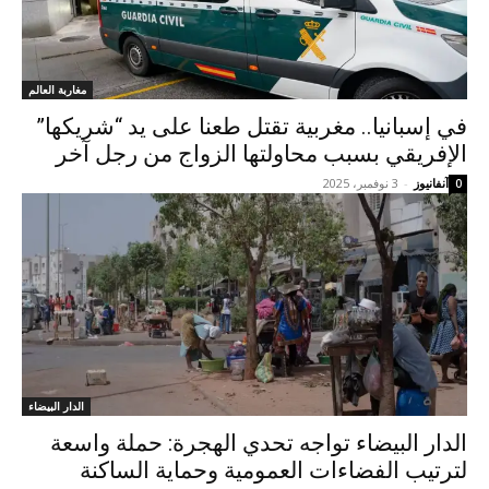
مغاربة العالم
في إسبانيا.. مغربية تقتل طعنا على يد “شريكها”
الإفريقي بسبب محاولتها الزواج من رجل آخر
آنفانيوز
-
3 نوفمبر، 2025
0
الدار البيضاء
الدار البيضاء تواجه تحدي الهجرة: حملة واسعة
لترتيب الفضاءات العمومية وحماية الساكنة