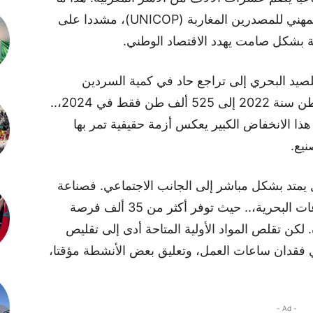
حذر منه المهدي الدهلومال، رئيس الاتحاد المهني للمصدرين المغاربة (UNICOP)، مشددا على
ية بشكل صامت يهدد الاقتصاد الوطني.
لصيد البحري إلى تراجع حاد في كمية السردين
المصطادة،.. حيث انخفضت من 965 ألف طن سنة 2022 إلى 525 ألف طن فقط في 2024،..
 فقط. هذا الانخفاض الكبير يعكس أزمة حقيقية تمر بها
نيع.
بل يمتد بشكل مباشر إلى الجانب الاجتماعي. فصناعة
التعليب تعد القطاع الأكثر توظيفا في الصناعات البحرية،.. حيث توفر أكثر من 35 ألف فرصة
ر مباشرة. لكن تقلص المواد الأولية المتاحة أدى إلى تقليص
،.. مما تسبب في فقدان ساعات العمل، وتعليق بعض الأنشطة مؤقتا،
- Ad -