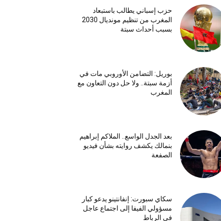
حزب إسباني يطالب باستبعاد
المغرب من تنظيم مونديال 2030
بسبب أحداث سبتة
بوريل: التضامن الأوروبي مات في
أزمة سبتة.. ولا حل دون التعاون مع
المغرب
بعد الجدل الواسع.. الملاكم إبراهيم
بنمالك يكشف روايته بشأن فيديو
الصفعة
سكاي سبورت: إنفانتينو يدعو كبار
مسؤولي الفيفا إلى اجتماع عاجل
في الرباط